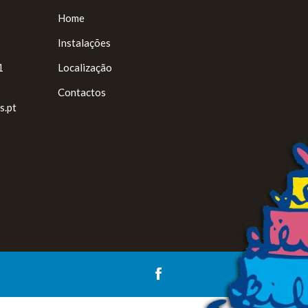
Home
Instalações
1
Localização
Contactos
s.pt