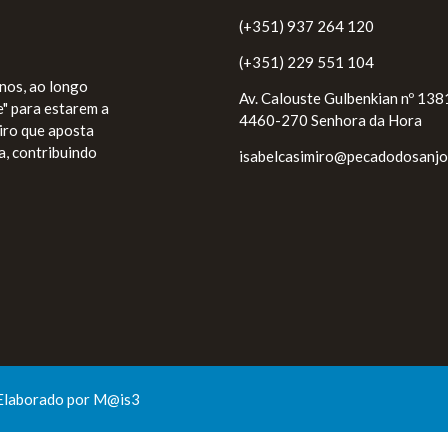
(+351) 937 264 120
(+351) 229 551 104
nos, ao longo
Av. Calouste Gulbenkian nº 138
e" para estarem a
4460-270 Senhora da Hora
miro que aposta
a, contribuindo
isabelcasimiro@pecadodosanjo
Elaborado por
M@is3