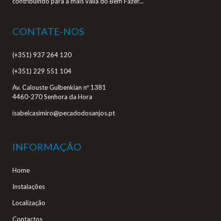
contribuindo para a mais valia do Bem Fazer...
CONTATE-NOS
(+351) 937 264 120
(+351) 229 551 104
Av. Calouste Gulbenkian nº 1381
4460-270 Senhora da Hora
isabelcasimiro@pecadodosanjos.pt
INFORMAÇÃO
Home
Instalações
Localização
Contactos