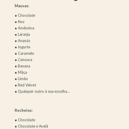
Massas:
● Chocolate
● Noz
● Amêndoa
● Laranja
● Ananás
● Iogurte
● Caramelo
● Cenoura
● Banana
● Mãça
● Limão
● Red Velvet
● Qualquer outro à sua escolha…
Recheios:
● Chocolate
● Chocolate e Avelã